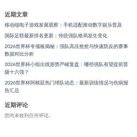
近期文章
移动端电子游戏发展观察：手机适配推动数字娱乐普及
国际足联最新排名更新：传统强队格局发生变化
2026世界杯专项板揭秘：强队高压抢抢与快速防反的赛事
数据对比分析
2026世界杯小组出线形势严峻复盘：哪些强队有望提前晋
级十六强？
2026世界杯阿根廷热门球队动态：最新训练情况与伤病报
告汇总
近期评论
您尚未收到任何评论。