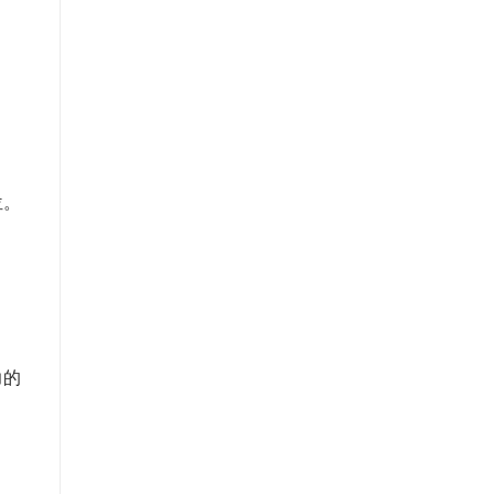
位。
力的