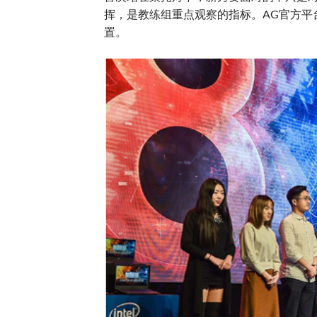
挥，是教练组重点观察的指标。AG官方平
置。