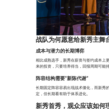
战队为何愿意给新秀主舞
成本与潜力的长期博弈
相比成熟选手，新秀在薪资与签约成本上
来的投资，只要培养得当，回报周期可能
阵容结构需要“新陈代谢”
长期固定阵容容易出现战术僵化，而新秀
定，但长期看有助于体系进化。
新秀首秀，观众应该如何