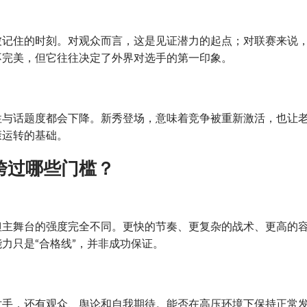
被记住的时刻。对观众而言，这是见证潜力的起点；对联赛来说
不完美，但它往往决定了外界对选手的第一印象。
性与话题度都会下降。新秀登场，意味着竞争被重新激活，也让
康运转的基础。
跨过哪些门槛？
但主舞台的强度完全不同。更快的节奏、更复杂的战术、更高的
力只是“合格线”，并非成功保证。
对手，还有观众、舆论和自我期待。能否在高压环境下保持正常