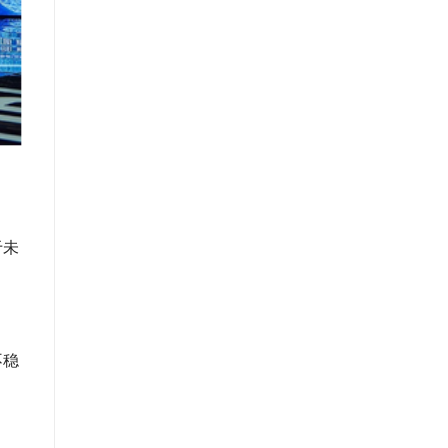
于未
不稳