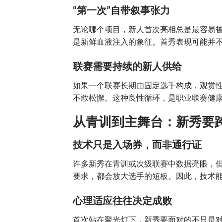
“第一次”自带叙事张力
无论哪个项目，新人首次亮相总是最容易
是新鲜血液注入的象征。首秀表现可能并
联赛需要持续的新人供给
如果一个联赛长期由固定选手构成，观赏
不敢松懈。这种良性循环，是职业联赛健
从青训到主舞台：新秀要
技术只是入场券，而非通行证
许多新秀在青训或次级联赛中数据亮眼，
要求，都会放大选手的短板。因此，技术能
心理适应往往决定成败
首次站在聚光灯下，新秀要面对的不只是