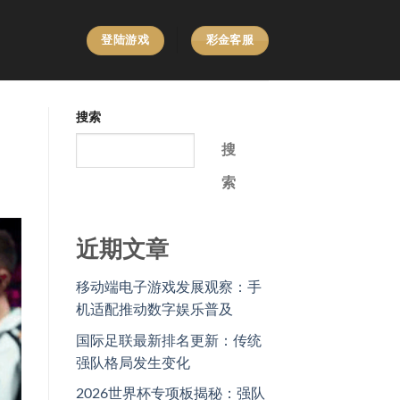
登陆游戏
彩金客服
搜索
搜
索
近期文章
移动端电子游戏发展观察：手
机适配推动数字娱乐普及
国际足联最新排名更新：传统
强队格局发生变化
2026世界杯专项板揭秘：强队