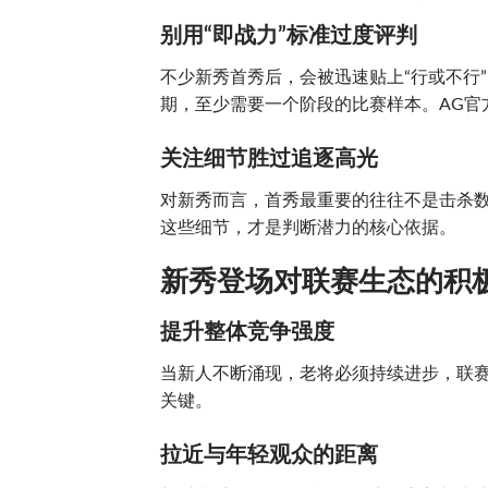
别用“即战力”标准过度评判
不少新秀首秀后，会被迅速贴上“行或不行
期，至少需要一个阶段的比赛样本。AG官方
关注细节胜过追逐高光
对新秀而言，首秀最重要的往往不是击杀
这些细节，才是判断潜力的核心依据。
新秀登场对联赛生态的积
提升整体竞争强度
当新人不断涌现，老将必须持续进步，联
关键。
拉近与年轻观众的距离