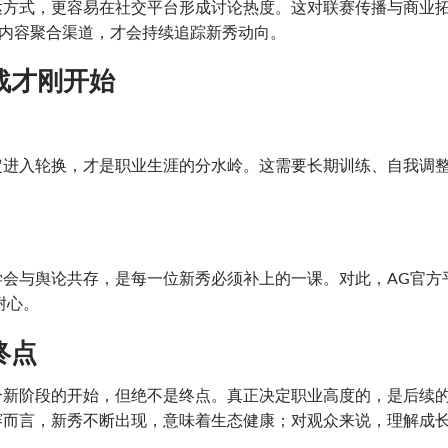
达方式，更容易在社交平台形成讨论热度。这对联赛传播与商业
等内容聚合渠道，才会持续追踪新秀动向。
战才刚开始
定进入轮换，才是职业生涯的分水岭。这需要长期训练、自我调
会与舆论共存，是每一位新秀必须补上的一课。对此，AG官方
耐心。
终点
个新阶段的开始，但绝不是终点。真正决定职业高度的，是后续
赛而言，新秀不断出现，意味着生态健康；对观众来说，理解成