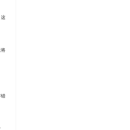
，这
老将
容错
发