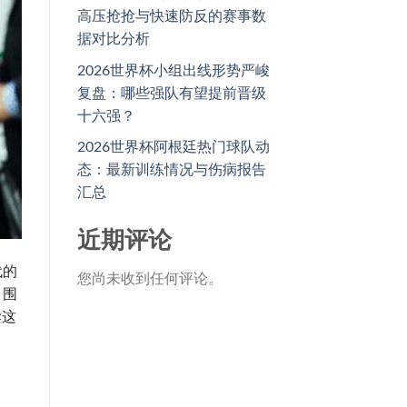
高压抢抢与快速防反的赛事数
据对比分析
2026世界杯小组出线形势严峻
复盘：哪些强队有望提前晋级
十六强？
2026世界杯阿根廷热门球队动
态：最新训练情况与伤病报告
汇总
近期评论
代的
您尚未收到任何评论。
。围
读这