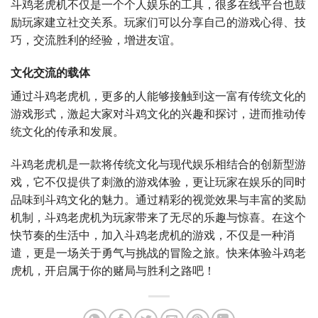
斗鸡老虎机不仅是一个个人娱乐的工具，很多在线平台也鼓
励玩家建立社交关系。玩家们可以分享自己的游戏心得、技
巧，交流胜利的经验，增进友谊。
文化交流的载体
通过斗鸡老虎机，更多的人能够接触到这一富有传统文化的
游戏形式，激起大家对斗鸡文化的兴趣和探讨，进而推动传
统文化的传承和发展。
斗鸡老虎机是一款将传统文化与现代娱乐相结合的创新型游
戏，它不仅提供了刺激的游戏体验，更让玩家在娱乐的同时
品味到斗鸡文化的魅力。通过精彩的视觉效果与丰富的奖励
机制，斗鸡老虎机为玩家带来了无尽的乐趣与惊喜。在这个
快节奏的生活中，加入斗鸡老虎机的游戏，不仅是一种消
遣，更是一场关于勇气与挑战的冒险之旅。快来体验斗鸡老
虎机，开启属于你的赌局与胜利之路吧！