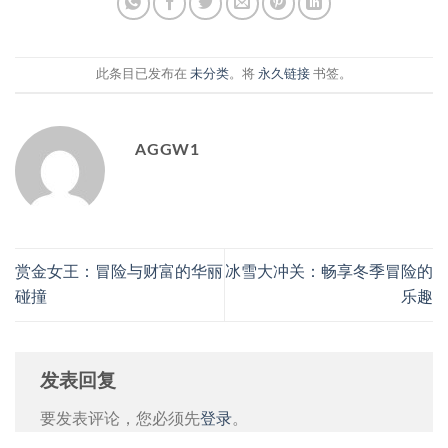
此条目已发布在
未分类
。将
永久链接
书签。
AGGW1
赏金女王：冒险与财富的华丽
冰雪大冲关：畅享冬季冒险的
碰撞
乐趣
发表回复
要发表评论，您必须先
登录
。