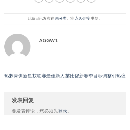
此条目已发布在
未分类
。将
永久链接
书签。
AGGW1
热刺青训新星获联赛最佳新人
莱比锡新赛季目标调整引热议
发表回复
要发表评论，您必须先
登录
。