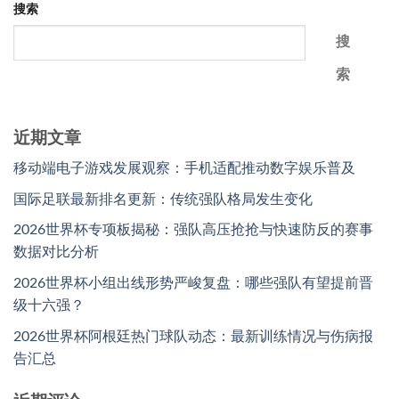
搜索
搜
索
近期文章
移动端电子游戏发展观察：手机适配推动数字娱乐普及
国际足联最新排名更新：传统强队格局发生变化
2026世界杯专项板揭秘：强队高压抢抢与快速防反的赛事
数据对比分析
2026世界杯小组出线形势严峻复盘：哪些强队有望提前晋
级十六强？
2026世界杯阿根廷热门球队动态：最新训练情况与伤病报
告汇总