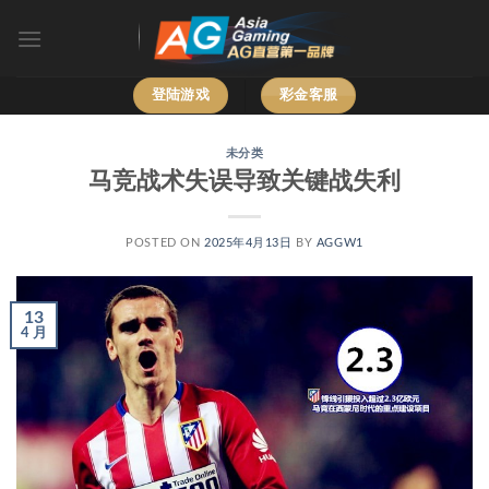
跳
到
内
容
登陆游戏
彩金客服
未分类
马竞战术失误导致关键战失利
POSTED ON
2025年4月13日
BY
AGGW1
13
4 月