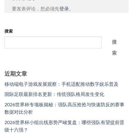
要发表评论，您必须先
登录
。
搜索
搜
索
近期文章
移动端电子游戏发展观察：手机适配推动数字娱乐普及
国际足联最新排名更新：传统强队格局发生变化
2026世界杯专项板揭秘：强队高压抢抢与快速防反的赛事
数据对比分析
2026世界杯小组出线形势严峻复盘：哪些强队有望提前晋
级十六强？