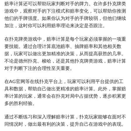
赔率计算还可以帮助玩家判断对手的牌力。在许多扑克牌类
游戏中，观察对手的下注模式和赔率变化，可以帮助你推测
他们的手牌强度。如果你认为对手的手牌较弱，但他们继续
加注，这时你可以利用赔率理论来决定是否跟注。
在扑克牌类游戏中，赔率计算是每个玩家必须掌握的一项重
要技能。通过合理计算底池赔率、抽牌赔率和其他相关数
据，玩家可以做出更加精准的决策，从而提高获胜的几率。
不论是德州扑克、梭哈，还是其他扑克牌类游戏，赔率计算
对于判断下注的合理性至关重要。
在AG官网等在线扑克平台上，玩家可以利用平台提供的工
具和数据，帮助自己做出更精准的赔率计算。此外，掌握赔
率计算的玩家，通常会在扑克对局中占据优势，逐步积累更
多的胜利经验。
通过不断练习和深入理解赔率计算，扑克玩家能够在面对不
同情况时，做出最有利的决策，提升自己在游戏中的表现。