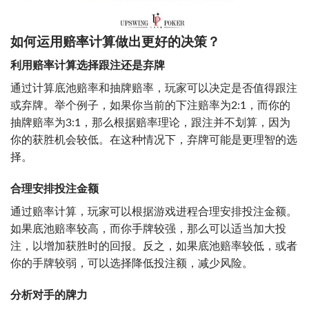
如何运用赔率计算做出更好的决策？
利用赔率计算选择跟注还是弃牌
通过计算底池赔率和抽牌赔率，玩家可以决定是否值得跟注
或弃牌。举个例子，如果你当前的下注赔率为2:1，而你的
抽牌赔率为3:1，那么根据赔率理论，跟注并不划算，因为
你的获胜机会较低。在这种情况下，弃牌可能是更理智的选
择。
合理安排投注金额
通过赔率计算，玩家可以根据游戏进程合理安排投注金额。
如果底池赔率较高，而你手牌较强，那么可以适当加大投
注，以增加获胜时的回报。反之，如果底池赔率较低，或者
你的手牌较弱，可以选择降低投注额，减少风险。
分析对手的牌力