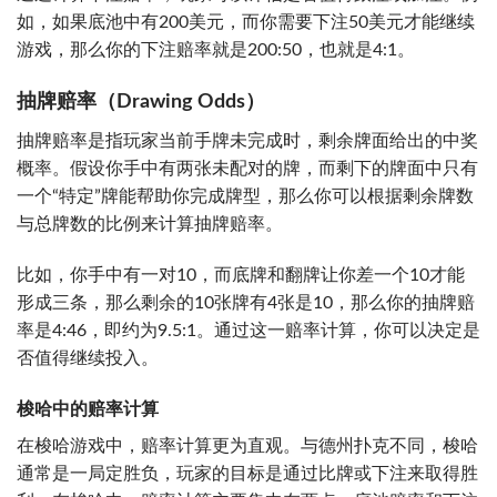
如，如果底池中有200美元，而你需要下注50美元才能继续
游戏，那么你的下注赔率就是200:50，也就是4:1。
抽牌赔率（Drawing Odds）
抽牌赔率是指玩家当前手牌未完成时，剩余牌面给出的中奖
概率。假设你手中有两张未配对的牌，而剩下的牌面中只有
一个“特定”牌能帮助你完成牌型，那么你可以根据剩余牌数
与总牌数的比例来计算抽牌赔率。
比如，你手中有一对10，而底牌和翻牌让你差一个10才能
形成三条，那么剩余的10张牌有4张是10，那么你的抽牌赔
率是4:46，即约为9.5:1。通过这一赔率计算，你可以决定是
否值得继续投入。
梭哈中的赔率计算
在梭哈游戏中，赔率计算更为直观。与德州扑克不同，梭哈
通常是一局定胜负，玩家的目标是通过比牌或下注来取得胜