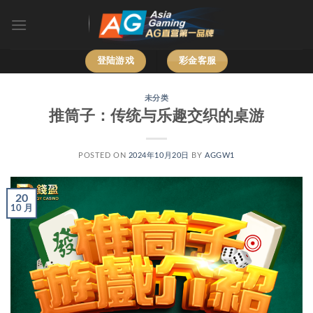
跳
到
内
容
登陆游戏
彩金客服
未分类
推筒子：传统与乐趣交织的桌游
POSTED ON
2024年10月20日
BY
AGGW1
20
10 月