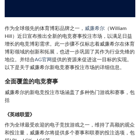
作为全球领先的体育博彩品牌之一，
威廉希尔
（William
Hill）近日宣布推出全新的电竞赛事投注市场，以满足日益
增长的电竞博彩需求。此一步骤不仅标志着威廉希尔在体育
博彩领域的创新和拓展，也进一步巩固了其作为行业先锋的
地位。并结合
AG官网
提供的资源来促进这一目标的实现。
以下是关于威廉希尔新电竞赛事投注市场的详细信息。
全面覆盖的电竞赛事
威廉希尔的新电竞投注市场涵盖了多种热门游戏和赛事，包
括
《英雄联盟》
作为全球最受欢迎的电子竞技游戏之一，维持了高额的观众
和投注量，威廉希尔将提供多个赛事和联赛的投注选项，包