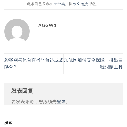
此条目已发布在
未分类
。将
永久链接
书签。
AGGW1
彩客网与体育直播平台达成战
乐优网加强安全保障，推出自
略合作
我限制工具
发表回复
要发表评论，您必须先
登录
。
搜索