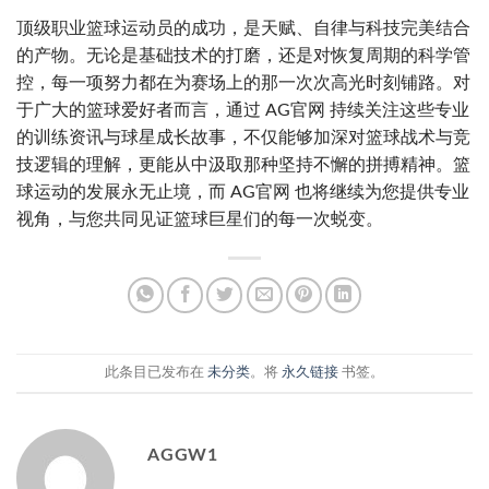
顶级职业篮球运动员的成功，是天赋、自律与科技完美结合
的产物。无论是基础技术的打磨，还是对恢复周期的科学管
控，每一项努力都在为赛场上的那一次次高光时刻铺路。对
于广大的篮球爱好者而言，通过 AG官网 持续关注这些专业
的训练资讯与球星成长故事，不仅能够加深对篮球战术与竞
技逻辑的理解，更能从中汲取那种坚持不懈的拼搏精神。篮
球运动的发展永无止境，而 AG官网 也将继续为您提供专业
视角，与您共同见证篮球巨星们的每一次蜕变。
此条目已发布在
未分类
。将
永久链接
书签。
AGGW1