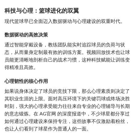
科技与心理：篮球进化的双翼
现代篮球早已全面迈入数据驱动与心理建设的双重时代。
数据驱动的高效决策
通过智能穿戴设备，教练团队能实时追踪球员的负荷与状
态，从而量身定制最有效的训练方案。视频回放技术也让球
员能更清晰地剖析自己的战术习惯，这种科技赋能让训练变
得精准且高效。
心理韧性的核心作用
如果说身体决定了球员的竞技下限，那么心理素质则决定了
其职业生涯的上限。面对高压环境下的关键罚球或终场决胜
时刻，强大的心理承受能力往往来自专业的心理辅导与长期
的意志锻炼。在 AG官网 的深度报道中，不少球星都分享过
如何通过心理建设来保持专注，这些故事不仅激励着粉丝，
也让人们看到了球星作为普通人的一面。