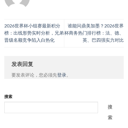
2026世界杯小组赛最新积分
谁能问鼎美加墨？2026世界
榜：出线形势实时分析，兄弟
杯商务热门排行榜：法、德、
晋级名额竞争陷入白热化
英、巴四强实力对比
发表回复
要发表评论，您必须先
登录
。
搜索
搜
索