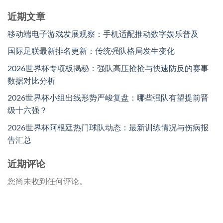
近期文章
移动端电子游戏发展观察：手机适配推动数字娱乐普及
国际足联最新排名更新：传统强队格局发生变化
2026世界杯专项板揭秘：强队高压抢抢与快速防反的赛事
数据对比分析
2026世界杯小组出线形势严峻复盘：哪些强队有望提前晋
级十六强？
2026世界杯阿根廷热门球队动态：最新训练情况与伤病报
告汇总
近期评论
您尚未收到任何评论。