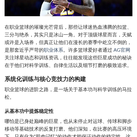
在职业篮球的璀璨光芒背后，那些让球迷热血沸腾的扣篮、
三分与绝杀，其实只是冰山一角。对于顶级球星而言，天赋
或许是入场券，但真正让他们在漫长的赛季中屹立不倒的，
是那套近乎严苛的
职业体系
。许多篮球爱好者通过
AG官网
关注球星动态和训练资讯，往往能发现这些巨星成功的秘诀
在于他们对科学训练、自律生活以及细节打磨的极致追求。
系统化训练与核心竞技力的构建
职业篮球的进阶之路，是一场关于基本功与科学训练的马拉
松。
从基本功中提炼稳定性
哪怕是已身处巅峰的巨星，也从未停止对运球、传球和脚步
移动等基础技术的反复打磨。他们深知，在比赛的高压环境
下，只有化为“肌肉记忆”的动作才能保证动作的稳定性。这