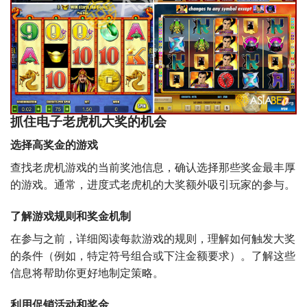
抓住电子老虎机大奖的机会
选择高奖金的游戏
查找老虎机游戏的当前奖池信息，确认选择那些奖金最丰厚
的游戏。通常，进度式老虎机的大奖额外吸引玩家的参与。
了解游戏规则和奖金机制
在参与之前，详细阅读每款游戏的规则，理解如何触发大奖
的条件（例如，特定符号组合或下注金额要求）。了解这些
信息将帮助你更好地制定策略。
利用促销活动和奖金