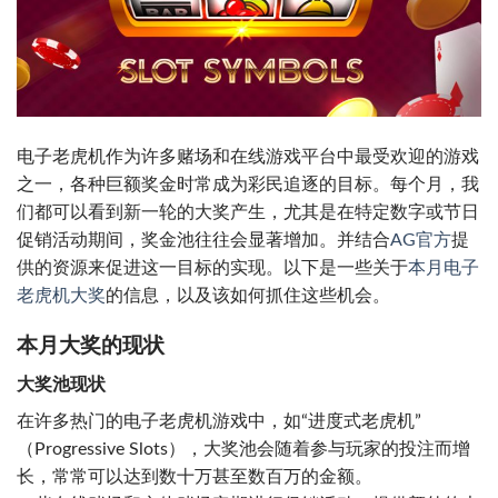
电子老虎机作为许多赌场和在线游戏平台中最受欢迎的游戏
之一，各种巨额奖金时常成为彩民追逐的目标。每个月，我
们都可以看到新一轮的大奖产生，尤其是在特定数字或节日
促销活动期间，奖金池往往会显著增加。并结合
AG官方
提
供的资源来促进这一目标的实现。以下是一些关于
本月电子
老虎机大奖
的信息，以及该如何抓住这些机会。
本月大奖的现状
大奖池现状
在许多热门的电子老虎机游戏中，如“进度式老虎机”
（Progressive Slots），大奖池会随着参与玩家的投注而增
长，常常可以达到数十万甚至数百万的金额。