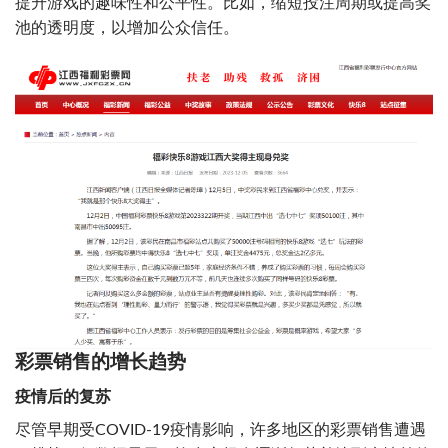
提升游戏的趣味性和公平性。比如，缩短投注周期或提高奖
池的透明度，以增加公众信任。
彩票销售的增长趋势
疫情后的复苏
尽管早期受COVID-19疫情影响，许多地区的彩票销售遭遇