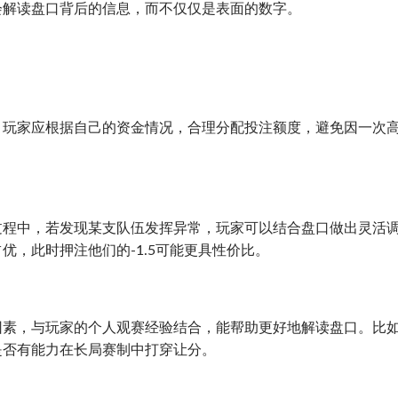
会解读盘口背后的信息，而不仅仅是表面的数字。
。玩家应根据自己的资金情况，合理分配投注额度，避免因一次
过程中，若发现某支队伍发挥异常，玩家可以结合盘口做出灵活
优，此时押注他们的-1.5可能更具性价比。
因素，与玩家的个人观赛经验结合，能帮助更好地解读盘口。比
是否有能力在长局赛制中打穿让分。