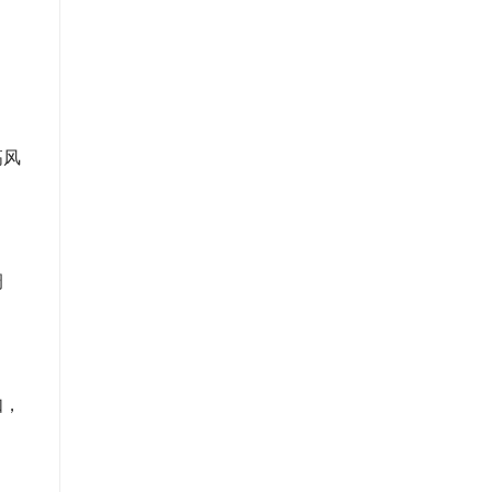
高风
调
如，