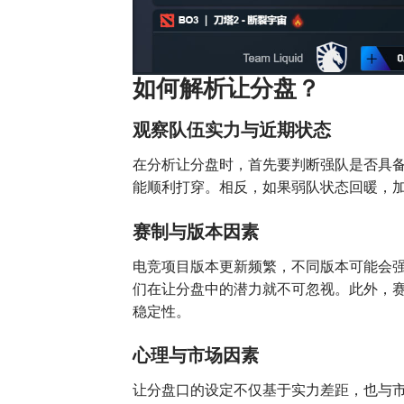
如何解析让分盘？
观察队伍实力与近期状态
在分析让分盘时，首先要判断强队是否具备“
能顺利打穿。相反，如果弱队状态回暖，加上战
赛制与版本因素
电竞项目版本更新频繁，不同版本可能会
们在让分盘中的潜力就不可忽视。此外，赛制
稳定性。
心理与市场因素
让分盘口的设定不仅基于实力差距，也与