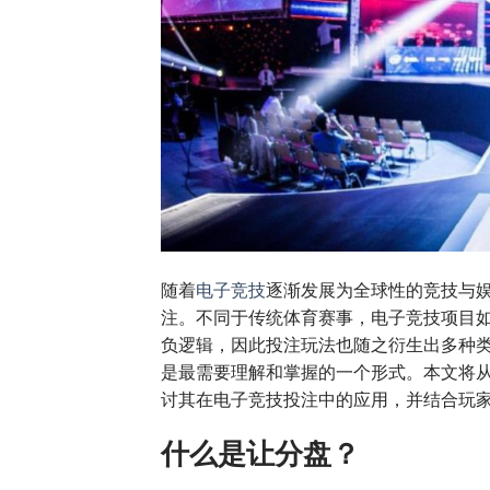
随着
电子竞技
逐渐发展为全球性的竞技与
注。不同于传统体育赛事，电子竞技项目如《
负逻辑，因此投注玩法也随之衍生出多种类型。其
是最需要理解和掌握的一个形式。本文将
讨其在电子竞技投注中的应用，并结合玩家
什么是让分盘？