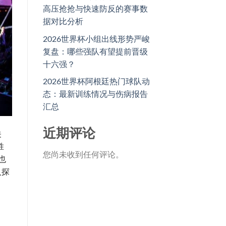
高压抢抢与快速防反的赛事数
据对比分析
2026世界杯小组出线形势严峻
复盘：哪些强队有望提前晋级
十六强？
2026世界杯阿根廷热门球队动
态：最新训练情况与伤病报告
汇总
近期评论
关
胜
您尚未收到任何评论。
也
入探