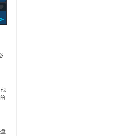
必
，他
伍的
整盘