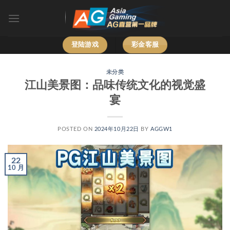
跳
到
内
容
登陆游戏
彩金客服
未分类
江山美景图：品味传统文化的视觉盛
宴
POSTED ON
2024年10月22日
BY
AGGW1
22
10 月