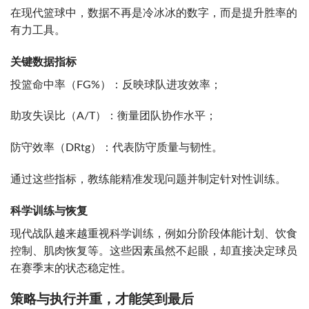
在现代篮球中，数据不再是冷冰冰的数字，而是提升胜率的
有力工具。
关键数据指标
投篮命中率（FG%）：反映球队进攻效率；
助攻失误比（A/T）：衡量团队协作水平；
防守效率（DRtg）：代表防守质量与韧性。
通过这些指标，教练能精准发现问题并制定针对性训练。
科学训练与恢复
现代战队越来越重视科学训练，例如分阶段体能计划、饮食
控制、肌肉恢复等。这些因素虽然不起眼，却直接决定球员
在赛季末的状态稳定性。
策略与执行并重，才能笑到最后