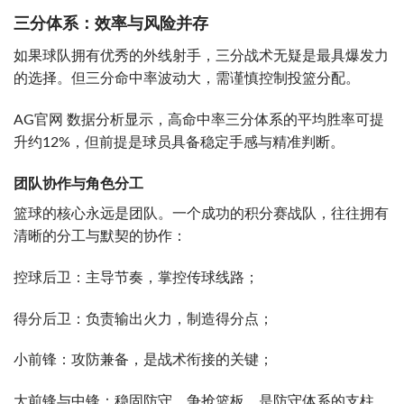
三分体系：效率与风险并存
如果球队拥有优秀的外线射手，三分战术无疑是最具爆发力
的选择。但三分命中率波动大，需谨慎控制投篮分配。
AG官网 数据分析显示，高命中率三分体系的平均胜率可提
升约12%，但前提是球员具备稳定手感与精准判断。
团队协作与角色分工
篮球的核心永远是团队。一个成功的积分赛战队，往往拥有
清晰的分工与默契的协作：
控球后卫：主导节奏，掌控传球线路；
得分后卫：负责输出火力，制造得分点；
小前锋：攻防兼备，是战术衔接的关键；
大前锋与中锋：稳固防守、争抢篮板，是防守体系的支柱。