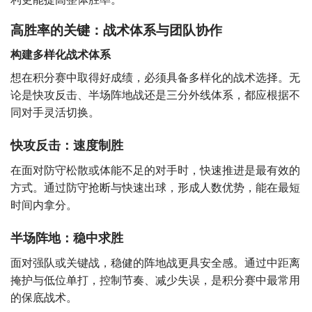
高胜率的关键：战术体系与团队协作
构建多样化战术体系
想在积分赛中取得好成绩，必须具备多样化的战术选择。无
论是快攻反击、半场阵地战还是三分外线体系，都应根据不
同对手灵活切换。
快攻反击：速度制胜
在面对防守松散或体能不足的对手时，快速推进是最有效的
方式。通过防守抢断与快速出球，形成人数优势，能在最短
时间内拿分。
半场阵地：稳中求胜
面对强队或关键战，稳健的阵地战更具安全感。通过中距离
掩护与低位单打，控制节奏、减少失误，是积分赛中最常用
的保底战术。