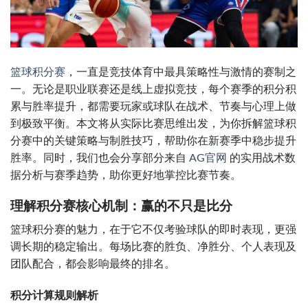
篮球积分赛
，一直是竞技体育中最具策略性与激情的赛制之
一。无论是职业联赛还是线上虚拟竞技，每个赛季的积分积
累与胜率提升，都需要玩家或球队在战术、节奏与心理上做
到极致平衡。本文将从实际比赛思维出发，为你拆解篮球积
分赛中的关键策略与制胜技巧，帮助你在新赛季中稳步提升
胜率。同时，我们也会分享部分来自
AG官网
的实用战术数
据分析与赛季趋势，助你更好地掌控比赛节奏。
理解积分赛核心机制：赢的不只是比分
篮球积分赛的魅力，在于它不仅考验球队的即时表现，更强
调长期的稳定输出。每场比赛的胜负、净胜分、个人表现及
团队配合，都会影响最终的排名。
积分计算规则解析