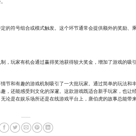
会。
特定的符号组合或模式触发。这个环节通常会提供额外的奖励、
机制，玩家有机会通过赢得奖池获得较大奖金，增加了游戏的吸
事情节和有趣的游戏机制吸引了一大批玩家。通过简单的玩法和
乐趣，还能感受到文化的深邃。这款游戏既适合新手玩家，也让
。无论是在娱乐场所还是在线游戏平台上，唐伯虎的故事总能带