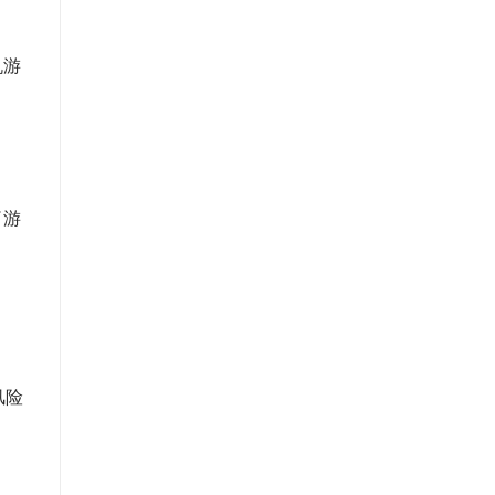
机游
了游
风险