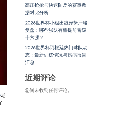
高压抢抢与快速防反的赛事数
据对比分析
2026世界杯小组出线形势严峻
复盘：哪些强队有望提前晋级
十六强？
2026世界杯阿根廷热门球队动
态：最新训练情况与伤病报告
汇总
近期评论
您尚未收到任何评论。
香
老
了