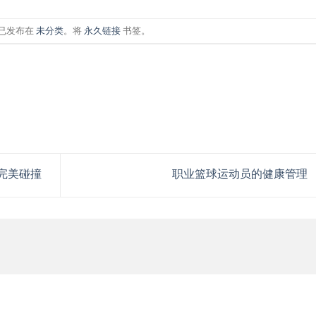
已发布在
未分类
。将
永久链接
书签。
完美碰撞
职业篮球运动员的健康管理