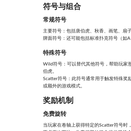
符号与组合
常规符号
主要符号：包括唐伯虎、秋香、画笔、扇
牌面符号：还可能包括标准扑克符号（如A
特殊符号
Wild符号：可以替代其他符号，帮助玩家
伯虎。
Scatter符号：此符号通常用于触发特殊奖
或额外的游戏模式。
奖励机制
免费旋转
当玩家在卷轴上获得特定的Scatter符