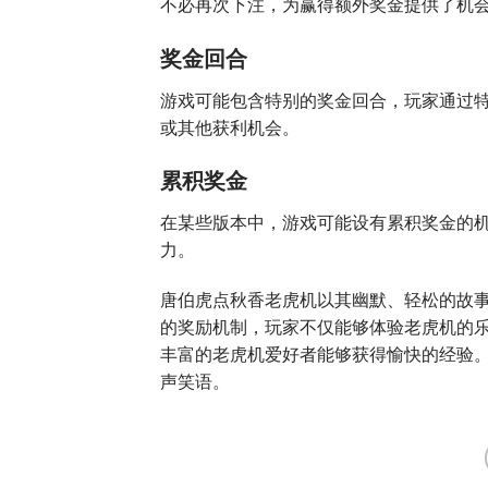
不必再次下注，为赢得额外奖金提供了机
奖金回合
游戏可能包含特别的奖金回合，玩家通过
或其他获利机会。
累积奖金
在某些版本中，游戏可能设有累积奖金的
力。
唐伯虎点秋香老虎机以其幽默、轻松的故
的奖励机制，玩家不仅能够体验老虎机的
丰富的老虎机爱好者能够获得愉快的经验
声笑语。