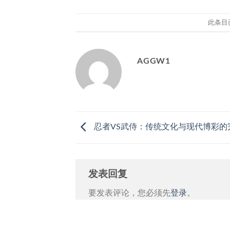
此条目
AGGW1
忍者VS武侍：传统文化与现代博彩的
发表回复
要发表评论，您必须先
登录
。