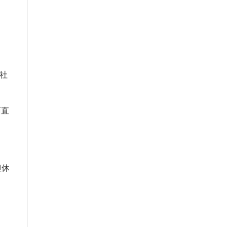
上社
面直
但休