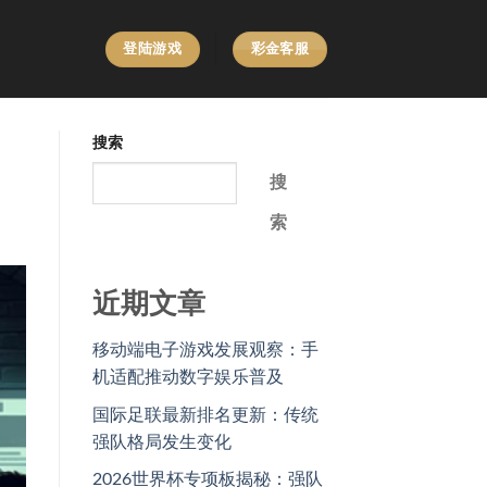
登陆游戏
彩金客服
搜索
搜
索
近期文章
移动端电子游戏发展观察：手
机适配推动数字娱乐普及
国际足联最新排名更新：传统
强队格局发生变化
2026世界杯专项板揭秘：强队