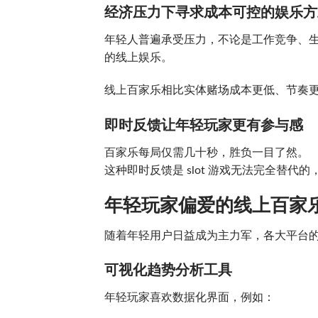
经济压力下寻求成本可控的娱乐方
年轻人普遍承受压力，不论是工作竞争、生
的线上娱乐。
线上百家乐相比实体赌场成本更低、节奏
即时反馈让年轻玩家更有参与感
百家乐每局仅需几十秒，胜负一目了然。
这种即时反馈是 slot 游戏无法完全替代
年轻玩家偏爱的线上百家
随着年轻用户日益成为主力军，各大平台
可视化趋势分析工具
年轻玩家喜欢数据化界面，例如：