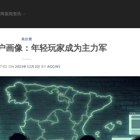
官网新闻资讯
未分类
户画像：年轻玩家成为主力军
STED ON
2025年12月2日
BY
AGGW1