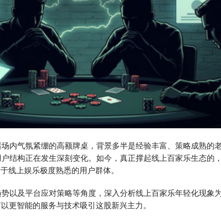
赌场内气氛紧绷的高额牌桌，背景多半是经验丰富、策略成熟的
用户结构正在发生深刻变化。如今，真正撑起线上百家乐生态的
对于线上娱乐极度熟悉的用户群体。
趋势以及平台应对策略等角度，深入分析线上百家乐年轻化现象
以更智能的服务与技术吸引这股新兴主力。