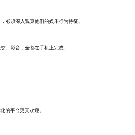
力，必须深入观察他们的娱乐行为特征。
社交、影音，全都在手机上完成。
优化的平台更受欢迎。