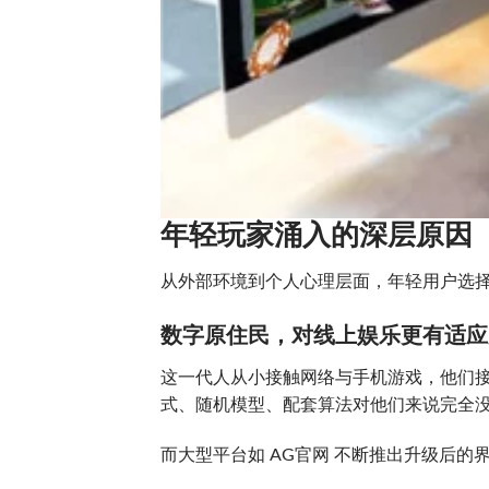
年轻玩家涌入的深层原因
从外部环境到个人心理层面，年轻用户选
数字原住民，对线上娱乐更有适应
这一代人从小接触网络与手机游戏，他们
式、随机模型、配套算法对他们来说完全
而大型平台如 AG官网 不断推出升级后