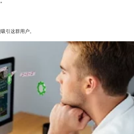
”
能吸引这群用户。