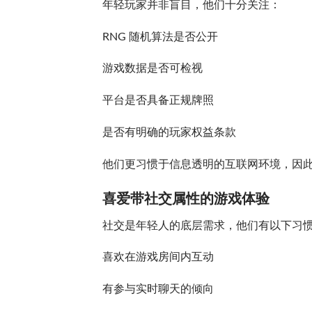
年轻玩家并非盲目，他们十分关注：
RNG 随机算法是否公开
游戏数据是否可检视
平台是否具备正规牌照
是否有明确的玩家权益条款
他们更习惯于信息透明的互联网环境，因
喜爱带社交属性的游戏体验
社交是年轻人的底层需求，他们有以下习
喜欢在游戏房间内互动
有参与实时聊天的倾向