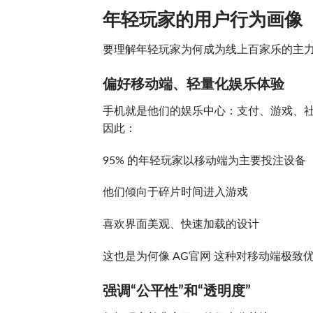
年轻玩家的用户行为画像
要理解年轻玩家为何成为线上百家乐的主
偏好移动端、轻量化娱乐体验
手机就是他们的娱乐中心：支付、游戏、
因此：
95% 的年轻玩家以移动端为主要投注设备
他们倾向于碎片时间进入游戏
喜欢界面美观、快速加载的设计
这也是为何像 AG官网 这种对移动端极致
强调“公平性”和“透明度”